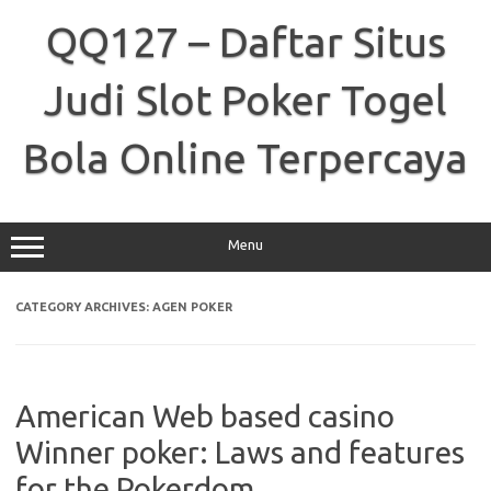
Skip
to
QQ127 – Daftar Situs
content
Judi Slot Poker Togel
Bola Online Terpercaya
Menu
CATEGORY ARCHIVES:
AGEN POKER
American Web based casino
Winner poker: Laws and features
for the Pokerdom