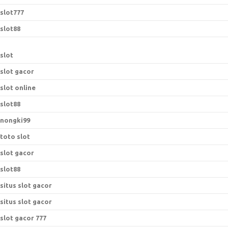
slot777
slot88
slot
slot gacor
slot online
slot88
nongki99
toto slot
slot gacor
slot88
situs slot gacor
situs slot gacor
slot gacor 777