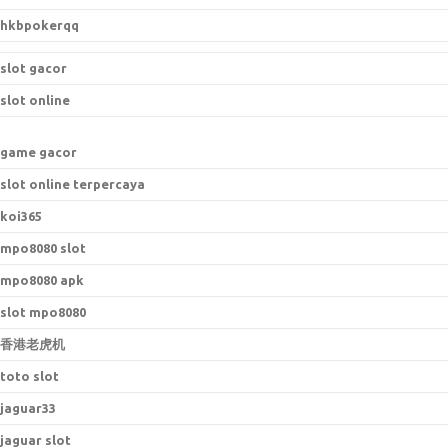
hkbpokerqq
slot gacor
slot online
game gacor
slot online terpercaya
koi365
mpo8080 slot
mpo8080 apk
slot mpo8080
香港老虎机
toto slot
jaguar33
jaguar slot