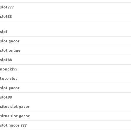
slot777
slot88
slot
slot gacor
slot online
slot88
nongki99
toto slot
slot gacor
slot88
situs slot gacor
situs slot gacor
slot gacor 777