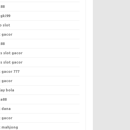
t88
gki99
o slot
t gacor
t88
us slot gacor
us slot gacor
t gacor 777
t gacor
lay bola
a88
t dana
t gacor
t mahjong