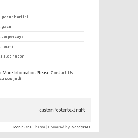
t
t gacor hari ini
t gacor
t terpercaya
t resmi
us slot gacor
r More Information Please
Contact Us
sa seo judi
custom footer text right
Iconic One
Theme | Powered by
Wordpress