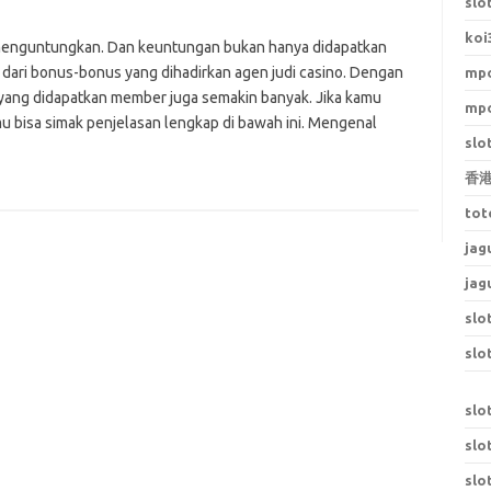
slo
koi
 menguntungkan. Dan keuntungan bukan hanya didapatkan
a dari bonus-bonus yang dihadirkan agen judi casino. Dengan
mpo
ang didapatkan member juga semakin banyak. Jika kamu
mpo
u bisa simak penjelasan lengkap di bawah ini. Mengenal
slo
香
tot
jag
jag
slo
slo
slo
slo
slo