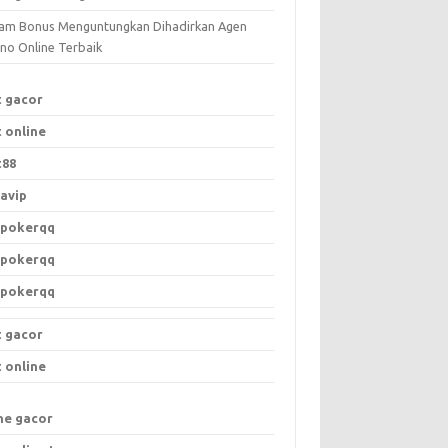
am Bonus Menguntungkan Dihadirkan Agen
ino Online Terbaik
t gacor
t online
t88
avip
bpokerqq
bpokerqq
bpokerqq
t gacor
t online
e gacor