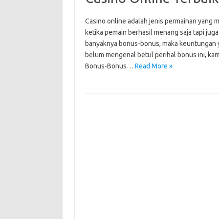
Casino online adalah jenis permainan yang
ketika pemain berhasil menang saja tapi jug
banyaknya bonus-bonus, maka keuntungan y
belum mengenal betul perihal bonus ini, kam
Bonus-Bonus…
Read More »