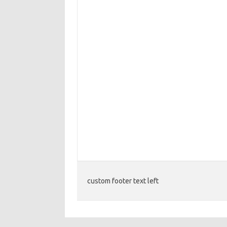
custom footer text left