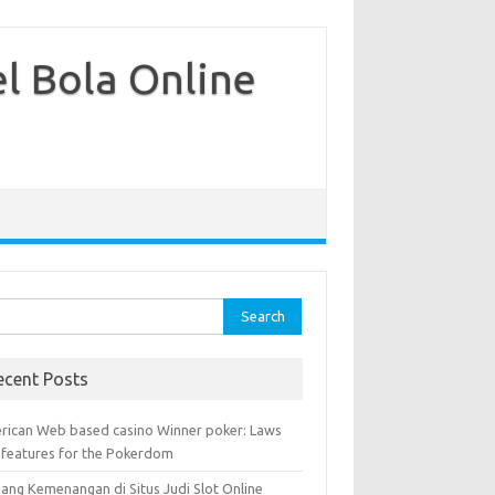
el Bola Online
rch
ecent Posts
rican Web based casino Winner poker: Laws
 features for the Pokerdom
uang Kemenangan di Situs Judi Slot Online