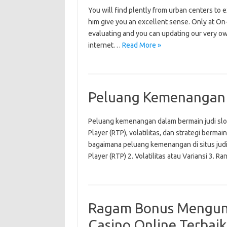
You will find plently from urban centers to 
him give you an excellent sense. Only at On
evaluating and you can updating our very own
internet…
Read More »
Peluang Kemenangan di
Peluang kemenangan dalam bermain judi slot 
Player (RTP), volatilitas, dan strategi berm
bagaimana peluang kemenangan di situs judi 
Player (RTP) 2. Volatilitas atau Variansi 3
Ragam Bonus Mengun
Casino Online Terbaik