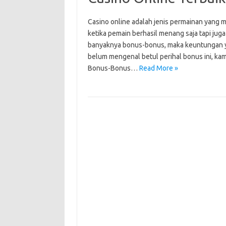
Casino online adalah jenis permainan yang
ketika pemain berhasil menang saja tapi jug
banyaknya bonus-bonus, maka keuntungan y
belum mengenal betul perihal bonus ini, kam
Bonus-Bonus…
Read More »