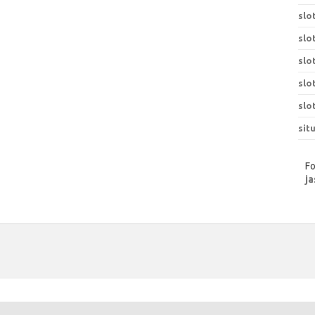
slo
slo
slo
slo
slo
sit
Fo
ja