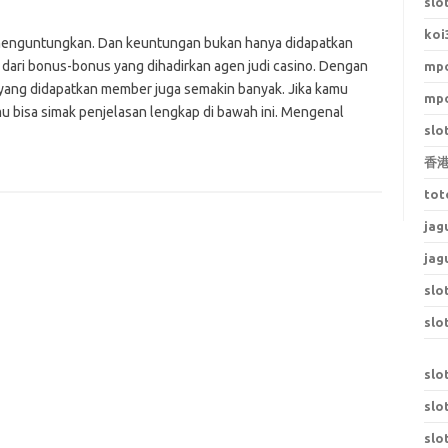
slo
koi
 menguntungkan. Dan keuntungan bukan hanya didapatkan
a dari bonus-bonus yang dihadirkan agen judi casino. Dengan
mpo
ang didapatkan member juga semakin banyak. Jika kamu
mpo
u bisa simak penjelasan lengkap di bawah ini. Mengenal
slo
香
tot
jag
jag
slo
slo
slo
slo
slo