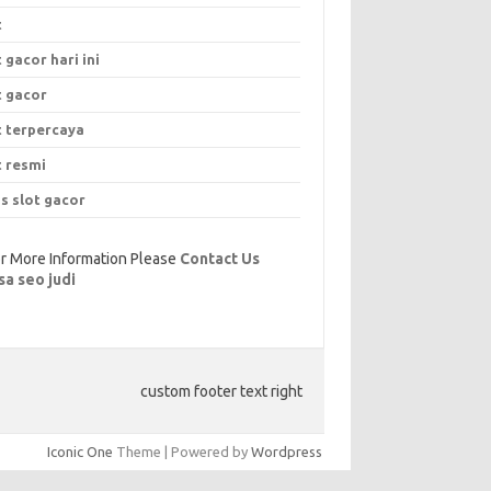
t
t gacor hari ini
t gacor
t terpercaya
t resmi
us slot gacor
r More Information Please
Contact Us
sa seo judi
custom footer text right
Iconic One
Theme | Powered by
Wordpress