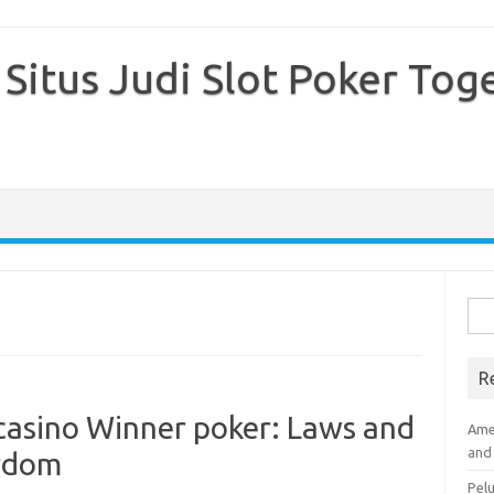
Situs Judi Slot Poker Tog
Sea
for:
R
asino Winner poker: Laws and
Ame
and
erdom
Pel