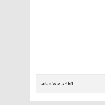
custom footer text left