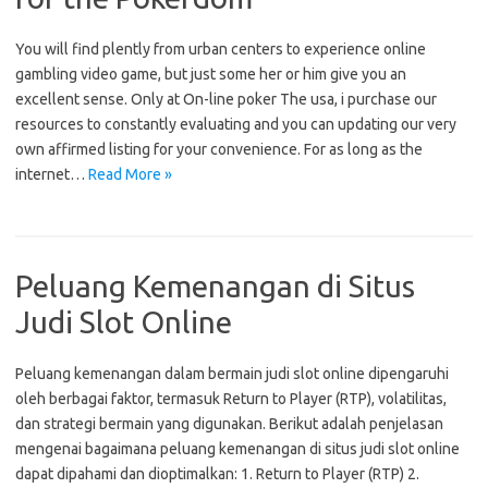
You will find plently from urban centers to experience online
gambling video game, but just some her or him give you an
excellent sense. Only at On-line poker The usa, i purchase our
resources to constantly evaluating and you can updating our very
own affirmed listing for your convenience. For as long as the
internet…
Read More »
Peluang Kemenangan di Situs
Judi Slot Online
Peluang kemenangan dalam bermain judi slot online dipengaruhi
oleh berbagai faktor, termasuk Return to Player (RTP), volatilitas,
dan strategi bermain yang digunakan. Berikut adalah penjelasan
mengenai bagaimana peluang kemenangan di situs judi slot online
dapat dipahami dan dioptimalkan: 1. Return to Player (RTP) 2.