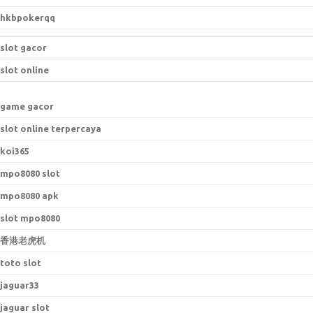
hkbpokerqq
slot gacor
slot online
game gacor
slot online terpercaya
koi365
mpo8080 slot
mpo8080 apk
slot mpo8080
香港老虎机
toto slot
jaguar33
jaguar slot