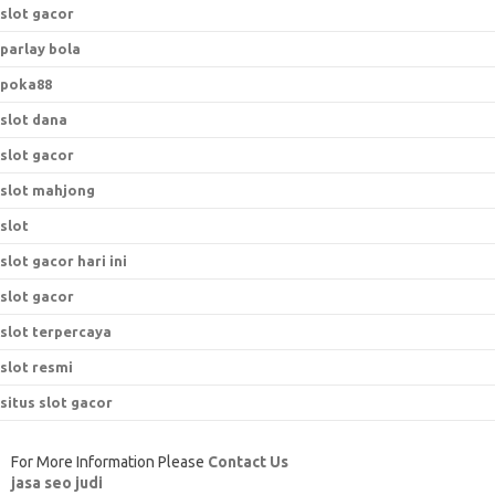
slot gacor
parlay bola
poka88
slot dana
slot gacor
slot mahjong
slot
slot gacor hari ini
slot gacor
slot terpercaya
slot resmi
situs slot gacor
For More Information Please
Contact Us
jasa seo judi