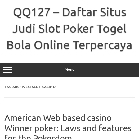
Skip
to
QQ127 – Daftar Situs
content
Judi Slot Poker Togel
Bola Online Terpercaya
Menu
TAG ARCHIVES:
SLOT CASINO
American Web based casino
Winner poker: Laws and features
for the Pokerdom