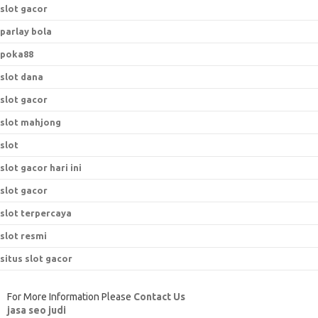
slot gacor
parlay bola
poka88
slot dana
slot gacor
slot mahjong
slot
slot gacor hari ini
slot gacor
slot terpercaya
slot resmi
situs slot gacor
For More Information Please
Contact Us
jasa seo judi