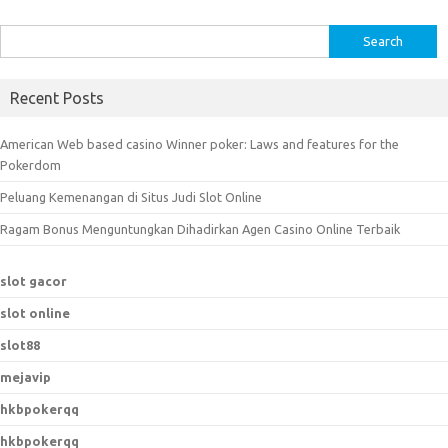
S
e
a
Recent Posts
r
c
American Web based casino Winner poker: Laws and features for the
h
Pokerdom
f
Peluang Kemenangan di Situs Judi Slot Online
o
r
Ragam Bonus Menguntungkan Dihadirkan Agen Casino Online Terbaik
:
slot gacor
slot online
slot88
mejavip
hkbpokerqq
hkbpokerqq