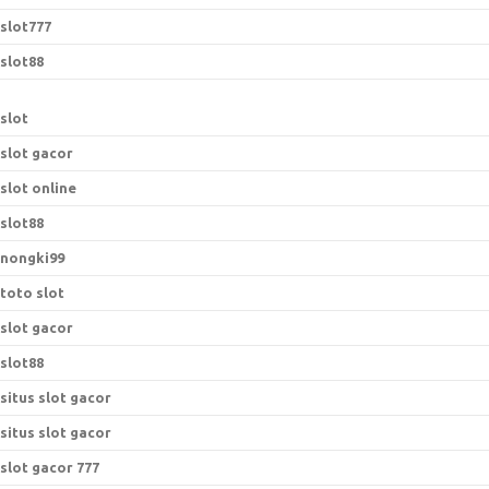
slot777
slot88
slot
slot gacor
slot online
slot88
nongki99
toto slot
slot gacor
slot88
situs slot gacor
situs slot gacor
slot gacor 777