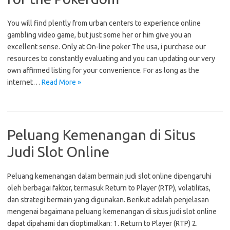
You will find plently from urban centers to experience online
gambling video game, but just some her or him give you an
excellent sense. Only at On-line poker The usa, i purchase our
resources to constantly evaluating and you can updating our very
own affirmed listing for your convenience. For as long as the
internet…
Read More »
Peluang Kemenangan di Situs
Judi Slot Online
Peluang kemenangan dalam bermain judi slot online dipengaruhi
oleh berbagai faktor, termasuk Return to Player (RTP), volatilitas,
dan strategi bermain yang digunakan. Berikut adalah penjelasan
mengenai bagaimana peluang kemenangan di situs judi slot online
dapat dipahami dan dioptimalkan: 1. Return to Player (RTP) 2.