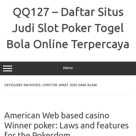
Skip
to
QQ127 – Daftar Situs
content
Judi Slot Poker Togel
Bola Online Terpercaya
Menu
CATEGORY ARCHIVES:
CONTOH JIMAT JUDI DARI ALAM
American Web based casino
Winner poker: Laws and features
for the Pokerdom