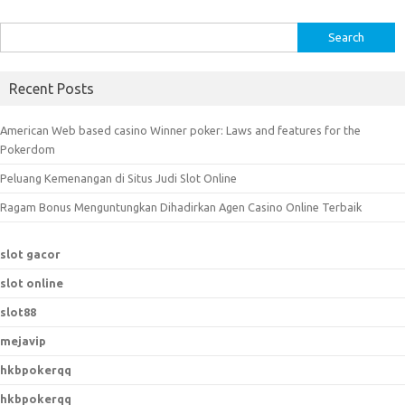
S
e
a
Recent Posts
r
c
American Web based casino Winner poker: Laws and features for the
h
Pokerdom
f
Peluang Kemenangan di Situs Judi Slot Online
o
r
Ragam Bonus Menguntungkan Dihadirkan Agen Casino Online Terbaik
:
slot gacor
slot online
slot88
mejavip
hkbpokerqq
hkbpokerqq