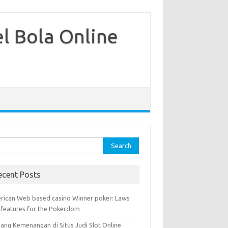
el Bola Online
rch
ecent Posts
rican Web based casino Winner poker: Laws
 features for the Pokerdom
uang Kemenangan di Situs Judi Slot Online