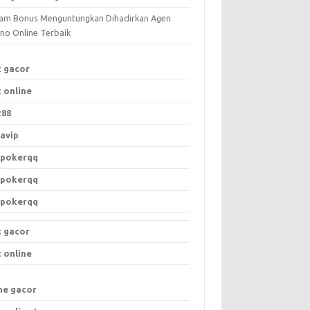
am Bonus Menguntungkan Dihadirkan Agen
ino Online Terbaik
t gacor
t online
t88
avip
bpokerqq
bpokerqq
bpokerqq
t gacor
t online
e gacor