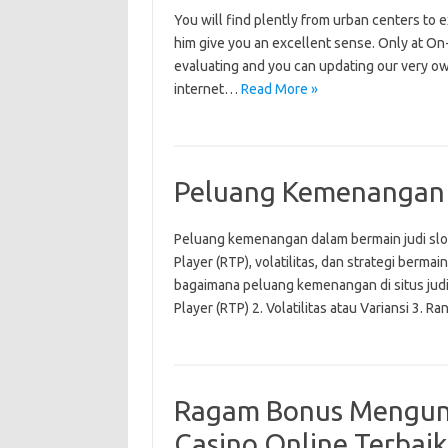
You will find plently from urban centers to 
him give you an excellent sense. Only at On
evaluating and you can updating our very own
internet…
Read More »
Peluang Kemenangan di
Peluang kemenangan dalam bermain judi slot 
Player (RTP), volatilitas, dan strategi berm
bagaimana peluang kemenangan di situs judi 
Player (RTP) 2. Volatilitas atau Variansi 3
Ragam Bonus Mengun
Casino Online Terbaik