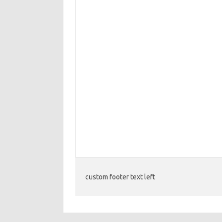
custom footer text left