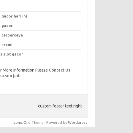
t
t gacor hari ini
t gacor
t terpercaya
t resmi
us slot gacor
r More Information Please
Contact Us
sa seo judi
custom footer text right
Iconic One
Theme | Powered by
Wordpress