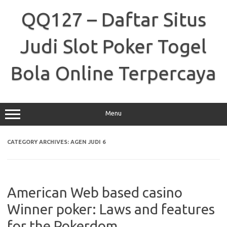
Skip
to
QQ127 – Daftar Situs
content
Judi Slot Poker Togel
Bola Online Terpercaya
Menu
CATEGORY ARCHIVES:
AGEN JUDI 6
American Web based casino
Winner poker: Laws and features
for the Pokerdom