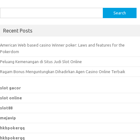
S
e
a
Recent Posts
r
c
American Web based casino Winner poker: Laws and features for the
h
Pokerdom
f
Peluang Kemenangan di Situs Judi Slot Online
o
r
Ragam Bonus Menguntungkan Dihadirkan Agen Casino Online Terbaik
:
slot gacor
slot online
slot88
mejavip
hkbpokerqq
hkbpokerqq