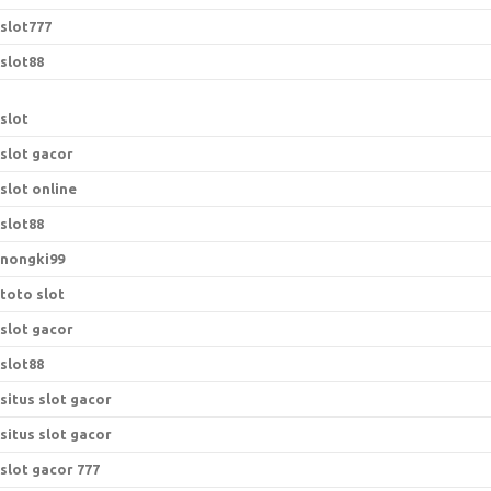
slot777
slot88
slot
slot gacor
slot online
slot88
nongki99
toto slot
slot gacor
slot88
situs slot gacor
situs slot gacor
slot gacor 777