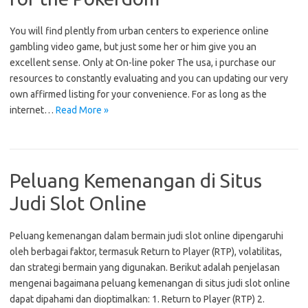
You will find plently from urban centers to experience online
gambling video game, but just some her or him give you an
excellent sense. Only at On-line poker The usa, i purchase our
resources to constantly evaluating and you can updating our very
own affirmed listing for your convenience. For as long as the
internet…
Read More »
Peluang Kemenangan di Situs
Judi Slot Online
Peluang kemenangan dalam bermain judi slot online dipengaruhi
oleh berbagai faktor, termasuk Return to Player (RTP), volatilitas,
dan strategi bermain yang digunakan. Berikut adalah penjelasan
mengenai bagaimana peluang kemenangan di situs judi slot online
dapat dipahami dan dioptimalkan: 1. Return to Player (RTP) 2.