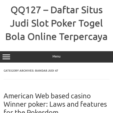
Skip
to
QQ127 – Daftar Situs
content
Judi Slot Poker Togel
Bola Online Terpercaya
Menu
CATEGORY ARCHIVES:
BANDAR JUDI 67
American Web based casino
Winner poker: Laws and features
for the Pokerdom