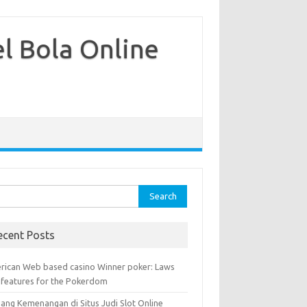
el Bola Online
rch
ecent Posts
rican Web based casino Winner poker: Laws
 features for the Pokerdom
uang Kemenangan di Situs Judi Slot Online