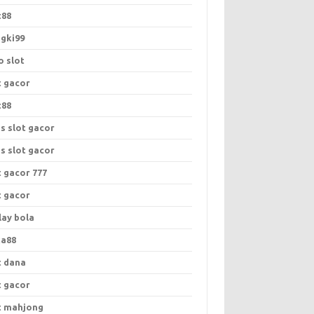
t88
gki99
o slot
t gacor
t88
us slot gacor
us slot gacor
t gacor 777
t gacor
lay bola
a88
t dana
t gacor
t mahjong