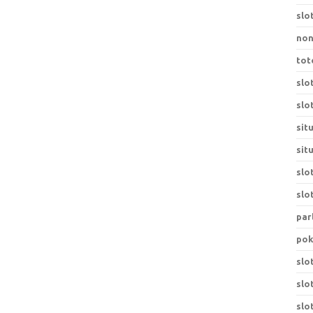
slo
non
tot
slo
slo
sit
sit
slo
slo
par
pok
slo
slo
slo