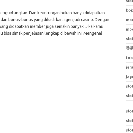
slo
koi
 menguntungkan. Dan keuntungan bukan hanya didapatkan
a dari bonus-bonus yang dihadirkan agen judi casino. Dengan
mpo
ang didapatkan member juga semakin banyak. Jika kamu
mpo
u bisa simak penjelasan lengkap di bawah ini. Mengenal
slo
香
tot
jag
jag
slo
slo
slo
slo
slo