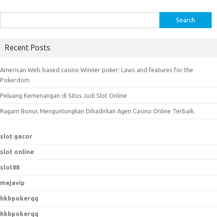
S
e
a
Recent Posts
r
c
American Web based casino Winner poker: Laws and features for the
h
Pokerdom
f
Peluang Kemenangan di Situs Judi Slot Online
o
r
Ragam Bonus Menguntungkan Dihadirkan Agen Casino Online Terbaik
:
slot gacor
slot online
slot88
mejavip
hkbpokerqq
hkbpokerqq