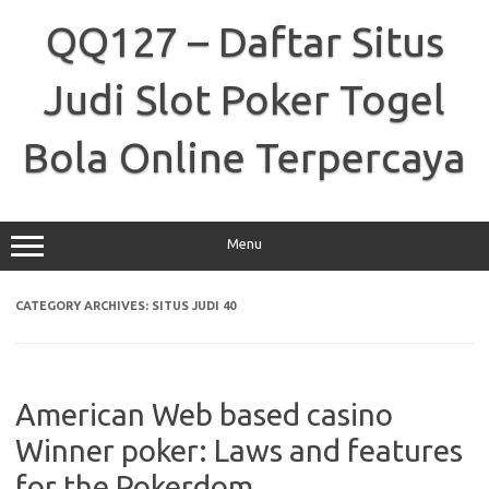
Skip
to
QQ127 – Daftar Situs
content
Judi Slot Poker Togel
Bola Online Terpercaya
Menu
CATEGORY ARCHIVES:
SITUS JUDI 40
American Web based casino
Winner poker: Laws and features
for the Pokerdom