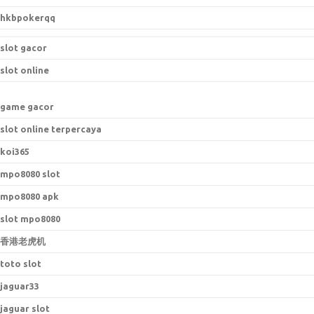
hkbpokerqq
slot gacor
slot online
game gacor
slot online terpercaya
koi365
mpo8080 slot
mpo8080 apk
slot mpo8080
香港老虎机
toto slot
jaguar33
jaguar slot