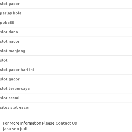
slot gacor
parlay bola
poka88
slot dana
slot gacor
slot mahjong
slot
slot gacor hari ini
slot gacor
slot terpercaya
slot resmi
situs slot gacor
For More Information Please
Contact Us
jasa seo judi