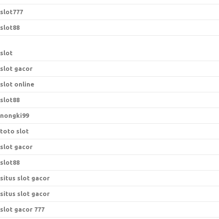
slot777
slot88
slot
slot gacor
slot online
slot88
nongki99
toto slot
slot gacor
slot88
situs slot gacor
situs slot gacor
slot gacor 777