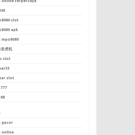
t online terpercaya
365
8080 slot
8080 apk
t mpo8080
港老虎机
o slot
uar33
uar slot
t777
t88
t
t gacor
t online