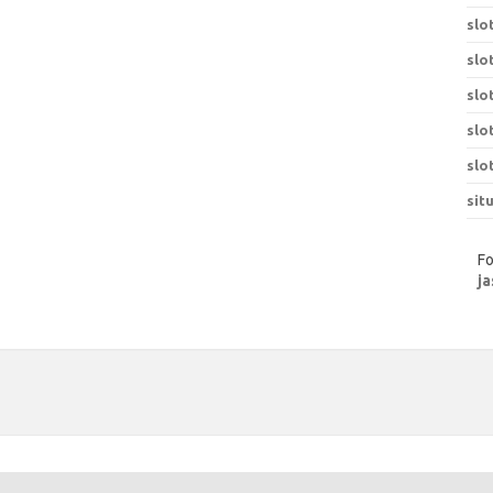
slo
slo
slo
slo
slo
sit
Fo
ja