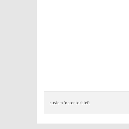
custom footer text left