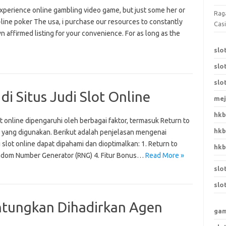
experience online gambling video game, but just some her or
Rag
-line poker The usa, i purchase our resources to constantly
Cas
 affirmed listing for your convenience. For as long as the
slo
slo
slo
 Situs Judi Slot Online
mej
hk
online dipengaruhi oleh berbagai faktor, termasuk Return to
hk
ain yang digunakan. Berikut adalah penjelasan mengenai
slot online dapat dipahami dan dioptimalkan: 1. Return to
hk
. Random Number Generator (RNG) 4. Fitur Bonus…
Read More »
slo
slo
tungkan Dihadirkan Agen
gam