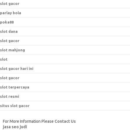
slot gacor
parlay bola
poka88
slot dana
slot gacor
slot mahjong
slot
slot gacor hari ini
slot gacor
slot terpercaya
slot resmi
situs slot gacor
For More Information Please
Contact Us
jasa seo judi