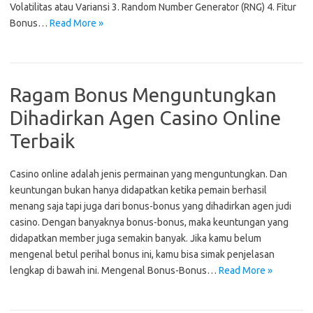
Volatilitas atau Variansi 3. Random Number Generator (RNG) 4. Fitur
Bonus…
Read More »
Ragam Bonus Menguntungkan
Dihadirkan Agen Casino Online
Terbaik
Casino online adalah jenis permainan yang menguntungkan. Dan
keuntungan bukan hanya didapatkan ketika pemain berhasil
menang saja tapi juga dari bonus-bonus yang dihadirkan agen judi
casino. Dengan banyaknya bonus-bonus, maka keuntungan yang
didapatkan member juga semakin banyak. Jika kamu belum
mengenal betul perihal bonus ini, kamu bisa simak penjelasan
lengkap di bawah ini. Mengenal Bonus-Bonus…
Read More »