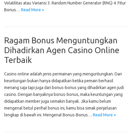
Volatilitas atau Variansi 3. Random Number Generator (RNG) 4. Fitur
Bonus…
Read More »
Ragam Bonus Menguntungkan
Dihadirkan Agen Casino Online
Terbaik
Casino online adalah jenis permainan yang menguntungkan. Dan
keuntungan bukan hanya didapatkan ketika pemain berhasil
menang saja tapi juga dari bonus-bonus yang dihadirkan agen judi
casino. Dengan banyaknya bonus-bonus, maka keuntungan yang
didapatkan member juga semakin banyak. Jika kamu belum
mengenal betul perihal bonus ini, kamu bisa simak penjelasan
lengkap di bawah ini. Mengenal Bonus-Bonus…
Read More »