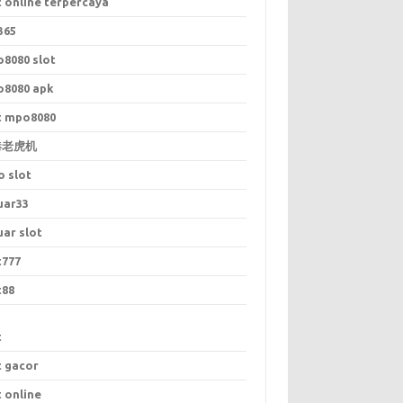
t online terpercaya
365
8080 slot
8080 apk
t mpo8080
港老虎机
o slot
uar33
uar slot
t777
t88
t
t gacor
t online