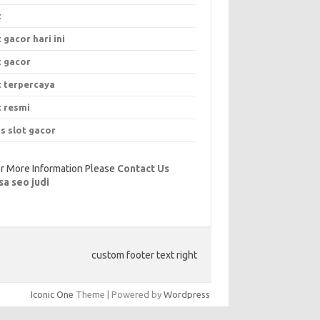
t
t gacor hari ini
t gacor
t terpercaya
t resmi
us slot gacor
r More Information Please
Contact Us
sa seo judi
custom footer text right
Iconic One
Theme | Powered by
Wordpress