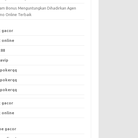
am Bonus Menguntungkan Dihadirkan Agen
ino Online Terbaik
t gacor
t online
t88
avip
bpokerqq
bpokerqq
bpokerqq
t gacor
t online
e gacor