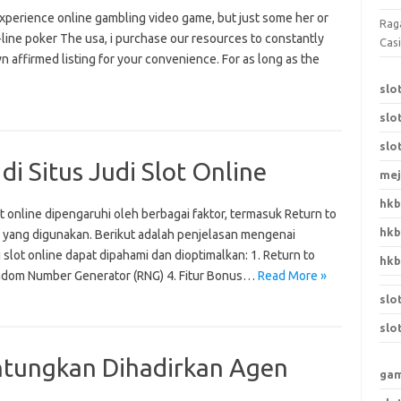
experience online gambling video game, but just some her or
Rag
-line poker The usa, i purchase our resources to constantly
Cas
 affirmed listing for your convenience. For as long as the
slo
slo
slo
 Situs Judi Slot Online
mej
hk
online dipengaruhi oleh berbagai faktor, termasuk Return to
hk
ain yang digunakan. Berikut adalah penjelasan mengenai
slot online dapat dipahami dan dioptimalkan: 1. Return to
hk
. Random Number Generator (RNG) 4. Fitur Bonus…
Read More »
slo
slo
tungkan Dihadirkan Agen
gam