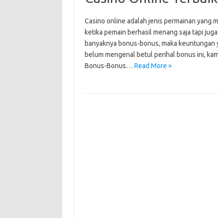
Casino online adalah jenis permainan yang
ketika pemain berhasil menang saja tapi jug
banyaknya bonus-bonus, maka keuntungan y
belum mengenal betul perihal bonus ini, kam
Bonus-Bonus…
Read More »