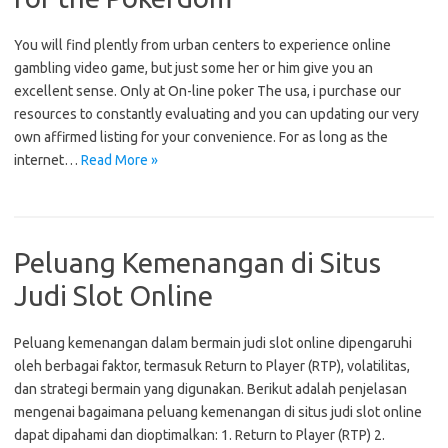
You will find plently from urban centers to experience online
gambling video game, but just some her or him give you an
excellent sense. Only at On-line poker The usa, i purchase our
resources to constantly evaluating and you can updating our very
own affirmed listing for your convenience. For as long as the
internet…
Read More »
Peluang Kemenangan di Situs
Judi Slot Online
Peluang kemenangan dalam bermain judi slot online dipengaruhi
oleh berbagai faktor, termasuk Return to Player (RTP), volatilitas,
dan strategi bermain yang digunakan. Berikut adalah penjelasan
mengenai bagaimana peluang kemenangan di situs judi slot online
dapat dipahami dan dioptimalkan: 1. Return to Player (RTP) 2.