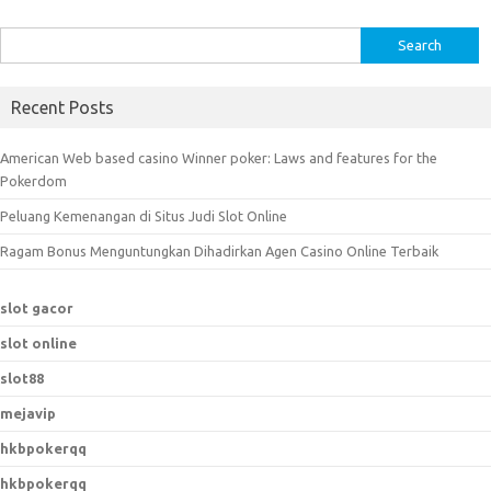
S
e
a
Recent Posts
r
c
American Web based casino Winner poker: Laws and features for the
h
Pokerdom
f
Peluang Kemenangan di Situs Judi Slot Online
o
r
Ragam Bonus Menguntungkan Dihadirkan Agen Casino Online Terbaik
:
slot gacor
slot online
slot88
mejavip
hkbpokerqq
hkbpokerqq