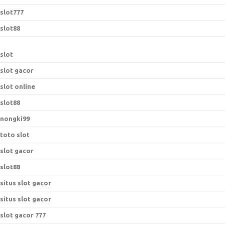
slot777
slot88
slot
slot gacor
slot online
slot88
nongki99
toto slot
slot gacor
slot88
situs slot gacor
situs slot gacor
slot gacor 777