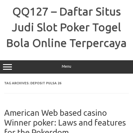
Skip
to
QQ127 – Daftar Situs
content
Judi Slot Poker Togel
Bola Online Terpercaya
Menu
TAG ARCHIVES:
DEPOSIT PULSA 26
American Web based casino
Winner poker: Laws and features
for the Pokerdom