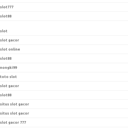
slot777
slot88
slot
slot gacor
slot online
slot88
nongki99
toto slot
slot gacor
slot88
situs slot gacor
situs slot gacor
slot gacor 777