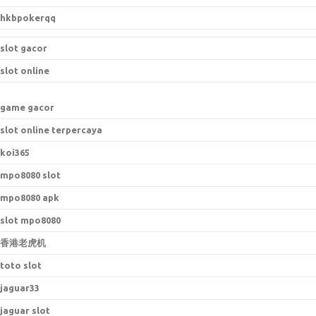
hkbpokerqq
slot gacor
slot online
game gacor
slot online terpercaya
koi365
mpo8080 slot
mpo8080 apk
slot mpo8080
香港老虎机
toto slot
jaguar33
jaguar slot