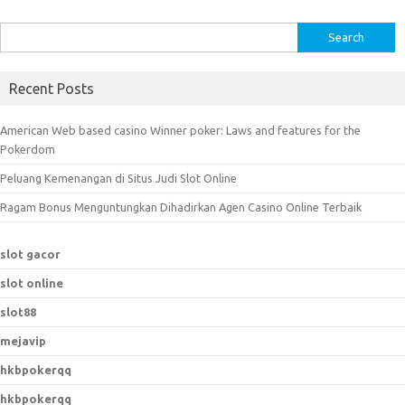
S
e
a
Recent Posts
r
c
American Web based casino Winner poker: Laws and features for the
h
Pokerdom
f
Peluang Kemenangan di Situs Judi Slot Online
o
r
Ragam Bonus Menguntungkan Dihadirkan Agen Casino Online Terbaik
:
slot gacor
slot online
slot88
mejavip
hkbpokerqq
hkbpokerqq