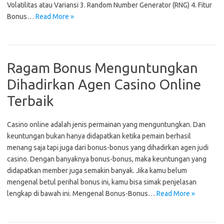
Volatilitas atau Variansi 3. Random Number Generator (RNG) 4. Fitur
Bonus…
Read More »
Ragam Bonus Menguntungkan
Dihadirkan Agen Casino Online
Terbaik
Casino online adalah jenis permainan yang menguntungkan. Dan
keuntungan bukan hanya didapatkan ketika pemain berhasil
menang saja tapi juga dari bonus-bonus yang dihadirkan agen judi
casino. Dengan banyaknya bonus-bonus, maka keuntungan yang
didapatkan member juga semakin banyak. Jika kamu belum
mengenal betul perihal bonus ini, kamu bisa simak penjelasan
lengkap di bawah ini. Mengenal Bonus-Bonus…
Read More »