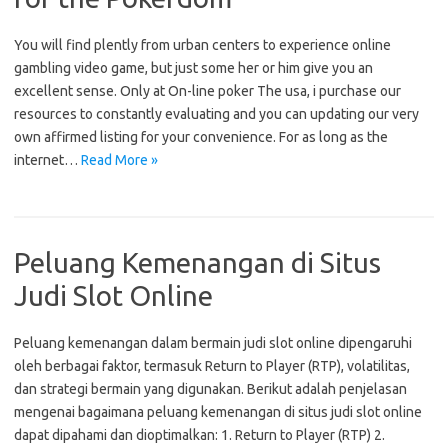
You will find plently from urban centers to experience online
gambling video game, but just some her or him give you an
excellent sense. Only at On-line poker The usa, i purchase our
resources to constantly evaluating and you can updating our very
own affirmed listing for your convenience. For as long as the
internet…
Read More »
Peluang Kemenangan di Situs
Judi Slot Online
Peluang kemenangan dalam bermain judi slot online dipengaruhi
oleh berbagai faktor, termasuk Return to Player (RTP), volatilitas,
dan strategi bermain yang digunakan. Berikut adalah penjelasan
mengenai bagaimana peluang kemenangan di situs judi slot online
dapat dipahami dan dioptimalkan: 1. Return to Player (RTP) 2.