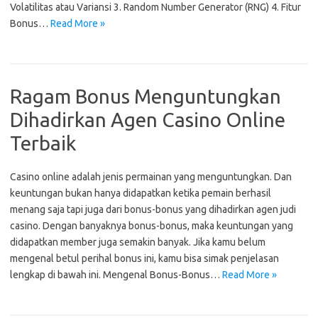
Volatilitas atau Variansi 3. Random Number Generator (RNG) 4. Fitur
Bonus…
Read More »
Ragam Bonus Menguntungkan
Dihadirkan Agen Casino Online
Terbaik
Casino online adalah jenis permainan yang menguntungkan. Dan
keuntungan bukan hanya didapatkan ketika pemain berhasil
menang saja tapi juga dari bonus-bonus yang dihadirkan agen judi
casino. Dengan banyaknya bonus-bonus, maka keuntungan yang
didapatkan member juga semakin banyak. Jika kamu belum
mengenal betul perihal bonus ini, kamu bisa simak penjelasan
lengkap di bawah ini. Mengenal Bonus-Bonus…
Read More »