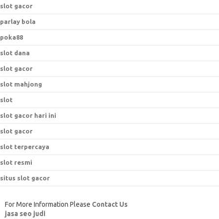
slot gacor
parlay bola
poka88
slot dana
slot gacor
slot mahjong
slot
slot gacor hari ini
slot gacor
slot terpercaya
slot resmi
situs slot gacor
For More Information Please
Contact Us
jasa seo judi