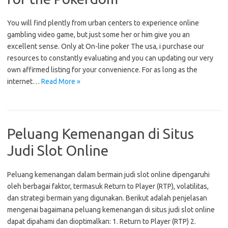
You will find plently from urban centers to experience online
gambling video game, but just some her or him give you an
excellent sense. Only at On-line poker The usa, i purchase our
resources to constantly evaluating and you can updating our very
own affirmed listing for your convenience. For as long as the
internet…
Read More »
Peluang Kemenangan di Situs
Judi Slot Online
Peluang kemenangan dalam bermain judi slot online dipengaruhi
oleh berbagai faktor, termasuk Return to Player (RTP), volatilitas,
dan strategi bermain yang digunakan. Berikut adalah penjelasan
mengenai bagaimana peluang kemenangan di situs judi slot online
dapat dipahami dan dioptimalkan: 1. Return to Player (RTP) 2.