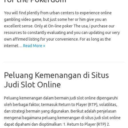
You will find plently from urban centers to experience online
gambling video game, but just some her or him give you an
excellent sense. Only at On-line poker The usa, i purchase our
resources to constantly evaluating and you can updating our very
own affirmed listing for your convenience. For as long as the
internet…
Read More »
Peluang Kemenangan di Situs
Judi Slot Online
Peluang kemenangan dalam bermain judi slot online dipengaruhi
oleh berbagai faktor, termasuk Return to Player (RTP), volatilitas,
dan strategi bermain yang digunakan. Berikut adalah penjelasan
mengenai bagaimana peluang kemenangan di situs judi slot online
dapat dipahami dan dioptimalkan: 1. Return to Player (RTP) 2.