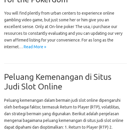
You will find plently from urban centers to experience online
gambling video game, but just some her or him give you an
excellent sense. Only at On-line poker The usa, i purchase our
resources to constantly evaluating and you can updating our very
own affirmed listing for your convenience. For as long as the
internet…
Read More »
Peluang Kemenangan di Situs
Judi Slot Online
Peluang kemenangan dalam bermain judi slot online dipengaruhi
oleh berbagai faktor, termasuk Return to Player (RTP), volatilitas,
dan strategi bermain yang digunakan. Berikut adalah penjelasan
mengenai bagaimana peluang kemenangan di situs judi slot online
dapat dipahami dan dioptimalkan: 1. Return to Player (RTP) 2.