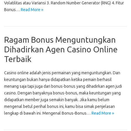
Volatilitas atau Variansi 3. Random Number Generator (RNG) 4. Fitur
Bonus…
Read More »
Ragam Bonus Menguntungkan
Dihadirkan Agen Casino Online
Terbaik
Casino online adalah jenis permainan yang menguntungkan. Dan
keuntungan bukan hanya didapatkan ketika pemain berhasil
menang saja tapi juga dari bonus-bonus yang dihadirkan agen judi
casino. Dengan banyaknya bonus-bonus, maka keuntungan yang
didapatkan member juga semakin banyak. Jika kamu belum
mengenal betul perihal bonus ini, kamu bisa simak penjelasan
lengkap di bawah ini. Mengenal Bonus-Bonus…
Read More »