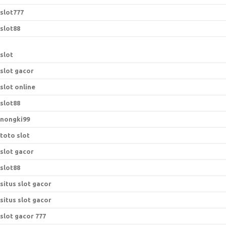
slot777
slot88
slot
slot gacor
slot online
slot88
nongki99
toto slot
slot gacor
slot88
situs slot gacor
situs slot gacor
slot gacor 777