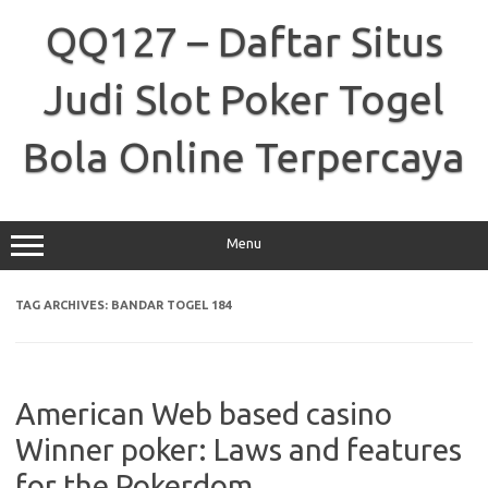
Skip
to
QQ127 – Daftar Situs
content
Judi Slot Poker Togel
Bola Online Terpercaya
Menu
TAG ARCHIVES:
BANDAR TOGEL 184
American Web based casino
Winner poker: Laws and features
for the Pokerdom