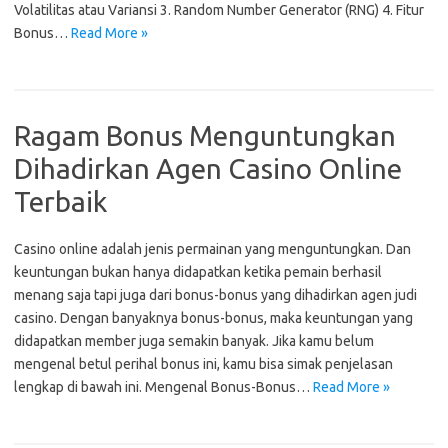
Volatilitas atau Variansi 3. Random Number Generator (RNG) 4. Fitur
Bonus…
Read More »
Ragam Bonus Menguntungkan
Dihadirkan Agen Casino Online
Terbaik
Casino online adalah jenis permainan yang menguntungkan. Dan
keuntungan bukan hanya didapatkan ketika pemain berhasil
menang saja tapi juga dari bonus-bonus yang dihadirkan agen judi
casino. Dengan banyaknya bonus-bonus, maka keuntungan yang
didapatkan member juga semakin banyak. Jika kamu belum
mengenal betul perihal bonus ini, kamu bisa simak penjelasan
lengkap di bawah ini. Mengenal Bonus-Bonus…
Read More »