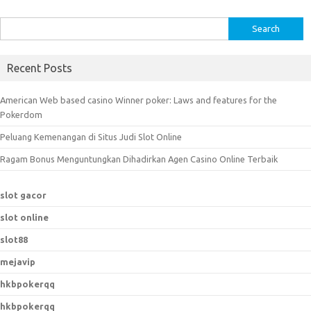
S
e
a
Recent Posts
r
c
American Web based casino Winner poker: Laws and features for the
h
Pokerdom
f
Peluang Kemenangan di Situs Judi Slot Online
o
r
Ragam Bonus Menguntungkan Dihadirkan Agen Casino Online Terbaik
:
slot gacor
slot online
slot88
mejavip
hkbpokerqq
hkbpokerqq