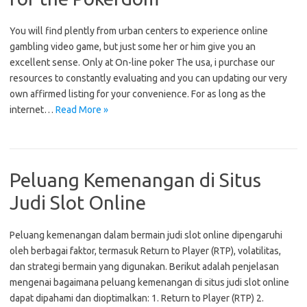
You will find plently from urban centers to experience online
gambling video game, but just some her or him give you an
excellent sense. Only at On-line poker The usa, i purchase our
resources to constantly evaluating and you can updating our very
own affirmed listing for your convenience. For as long as the
internet…
Read More »
Peluang Kemenangan di Situs
Judi Slot Online
Peluang kemenangan dalam bermain judi slot online dipengaruhi
oleh berbagai faktor, termasuk Return to Player (RTP), volatilitas,
dan strategi bermain yang digunakan. Berikut adalah penjelasan
mengenai bagaimana peluang kemenangan di situs judi slot online
dapat dipahami dan dioptimalkan: 1. Return to Player (RTP) 2.