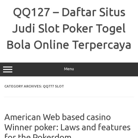
Skip
to
QQ127 – Daftar Situs
content
Judi Slot Poker Togel
Bola Online Terpercaya
Menu
CATEGORY ARCHIVES:
QQ777 SLOT
American Web based casino
Winner poker: Laws and features
for the Pokerdom