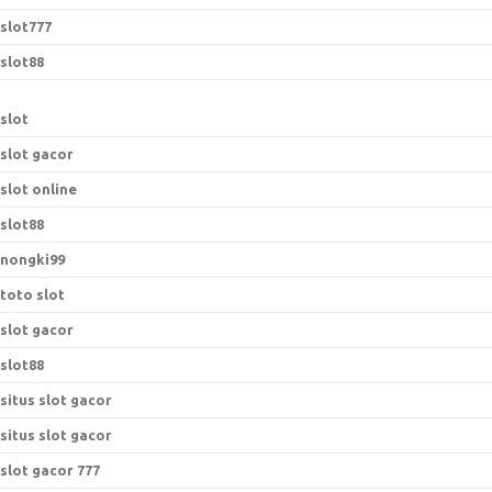
slot777
slot88
slot
slot gacor
slot online
slot88
nongki99
toto slot
slot gacor
slot88
situs slot gacor
situs slot gacor
slot gacor 777