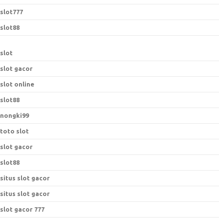
slot777
slot88
slot
slot gacor
slot online
slot88
nongki99
toto slot
slot gacor
slot88
situs slot gacor
situs slot gacor
slot gacor 777