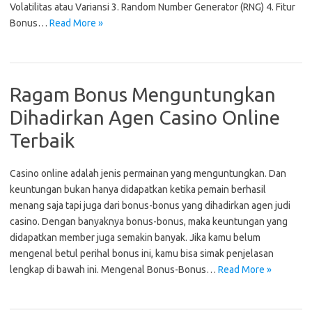
Volatilitas atau Variansi 3. Random Number Generator (RNG) 4. Fitur
Bonus…
Read More »
Ragam Bonus Menguntungkan
Dihadirkan Agen Casino Online
Terbaik
Casino online adalah jenis permainan yang menguntungkan. Dan
keuntungan bukan hanya didapatkan ketika pemain berhasil
menang saja tapi juga dari bonus-bonus yang dihadirkan agen judi
casino. Dengan banyaknya bonus-bonus, maka keuntungan yang
didapatkan member juga semakin banyak. Jika kamu belum
mengenal betul perihal bonus ini, kamu bisa simak penjelasan
lengkap di bawah ini. Mengenal Bonus-Bonus…
Read More »