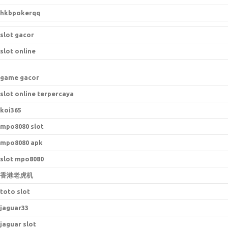
hkbpokerqq
slot gacor
slot online
game gacor
slot online terpercaya
koi365
mpo8080 slot
mpo8080 apk
slot mpo8080
香港老虎机
toto slot
jaguar33
jaguar slot