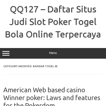
Skip
to
QQ127 – Daftar Situs
content
Judi Slot Poker Togel
Bola Online Terpercaya
Menu
CATEGORY ARCHIVES:
BANDAR TOGEL 65
American Web based casino
Winner poker: Laws and features
for the Pokerdom