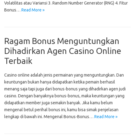
Volatilitas atau Variansi 3. Random Number Generator (RNG) 4. Fitur
Bonus…
Read More »
Ragam Bonus Menguntungkan
Dihadirkan Agen Casino Online
Terbaik
Casino online adalah jenis permainan yang menguntungkan. Dan
keuntungan bukan hanya didapatkan ketika pemain berhasil
menang saja tapi juga dari bonus-bonus yang dihadirkan agen judi
casino. Dengan banyaknya bonus-bonus, maka keuntungan yang
didapatkan member juga semakin banyak. Jika kamu belum
mengenal betul perihal bonus ini, kamu bisa simak penjelasan
lengkap di bawah ini. Mengenal Bonus-Bonus…
Read More »