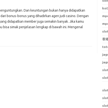
slo
koi
 menguntungkan. Dan keuntungan bukan hanya didapatkan
a dari bonus-bonus yang dihadirkan agen judi casino. Dengan
mpo
ang didapatkan member juga semakin banyak. Jika kamu
mpo
u bisa simak penjelasan lengkap di bawah ini. Mengenal
slo
香
tot
jag
jag
slo
slo
slo
slo
slo