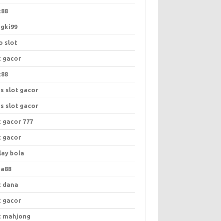
t88
gki99
o slot
t gacor
t88
us slot gacor
us slot gacor
t gacor 777
t gacor
lay bola
a88
t dana
t gacor
t mahjong