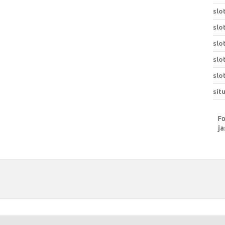
slo
slo
slo
slo
slo
sit
Fo
ja