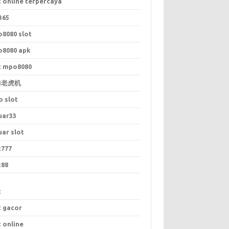
t online terpercaya
365
8080 slot
8080 apk
t mpo8080
港老虎机
o slot
uar33
uar slot
t777
t88
t
t gacor
t online