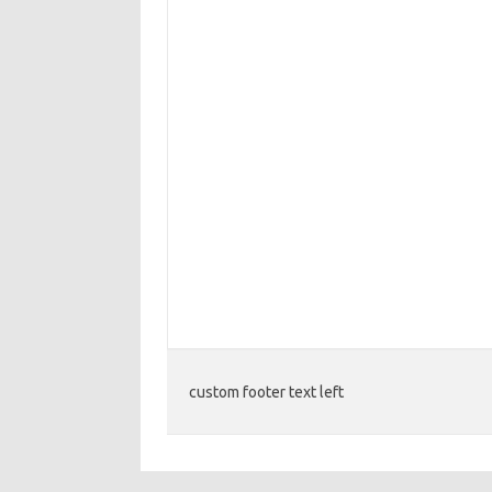
custom footer text left