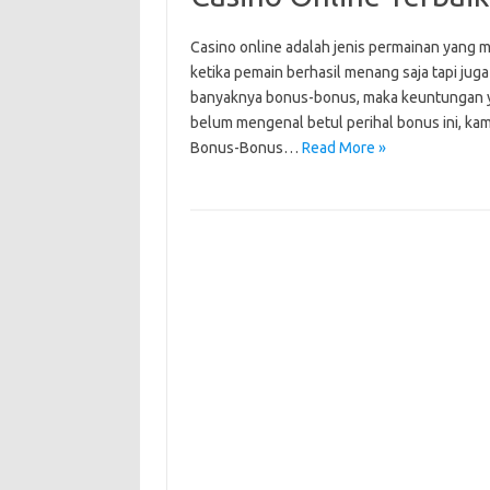
Casino online adalah jenis permainan yang
ketika pemain berhasil menang saja tapi jug
banyaknya bonus-bonus, maka keuntungan y
belum mengenal betul perihal bonus ini, kam
Bonus-Bonus…
Read More »