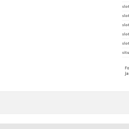
slo
slo
slo
slo
slo
sit
Fo
ja