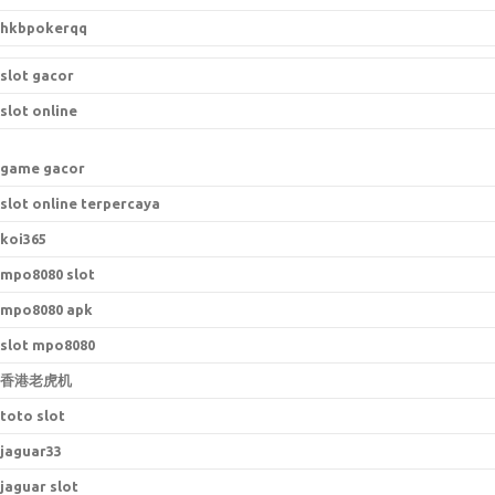
hkbpokerqq
slot gacor
slot online
game gacor
slot online terpercaya
koi365
mpo8080 slot
mpo8080 apk
slot mpo8080
香港老虎机
toto slot
jaguar33
jaguar slot