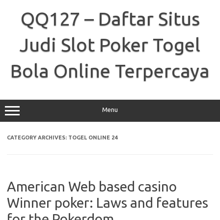
Skip
to
QQ127 – Daftar Situs
content
Judi Slot Poker Togel
Bola Online Terpercaya
Menu
CATEGORY ARCHIVES:
TOGEL ONLINE 24
American Web based casino
Winner poker: Laws and features
for the Pokerdom