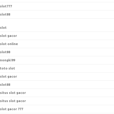
slot777
slot88
slot
slot gacor
slot online
slot88
nongki99
toto slot
slot gacor
slot88
situs slot gacor
situs slot gacor
slot gacor 777