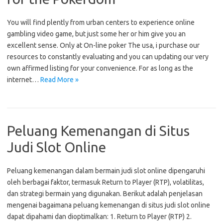
You will find plently from urban centers to experience online
gambling video game, but just some her or him give you an
excellent sense. Only at On-line poker The usa, i purchase our
resources to constantly evaluating and you can updating our very
own affirmed listing for your convenience. For as long as the
internet…
Read More »
Peluang Kemenangan di Situs
Judi Slot Online
Peluang kemenangan dalam bermain judi slot online dipengaruhi
oleh berbagai faktor, termasuk Return to Player (RTP), volatilitas,
dan strategi bermain yang digunakan. Berikut adalah penjelasan
mengenai bagaimana peluang kemenangan di situs judi slot online
dapat dipahami dan dioptimalkan: 1. Return to Player (RTP) 2.