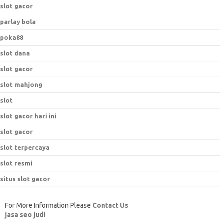
slot gacor
parlay bola
poka88
slot dana
slot gacor
slot mahjong
slot
slot gacor hari ini
slot gacor
slot terpercaya
slot resmi
situs slot gacor
For More Information Please
Contact Us
jasa seo judi