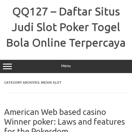
Skip
to
QQ127 – Daftar Situs
content
Judi Slot Poker Togel
Bola Online Terpercaya
Menu
CATEGORY ARCHIVES:
MESIN SLOT
American Web based casino
Winner poker: Laws and features
for the Pokerdom