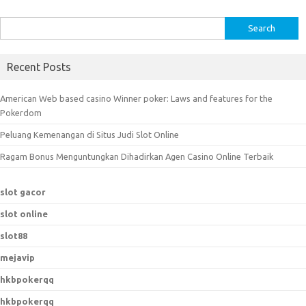
S
e
a
Recent Posts
r
c
American Web based casino Winner poker: Laws and features for the
h
Pokerdom
f
Peluang Kemenangan di Situs Judi Slot Online
o
r
Ragam Bonus Menguntungkan Dihadirkan Agen Casino Online Terbaik
:
slot gacor
slot online
slot88
mejavip
hkbpokerqq
hkbpokerqq