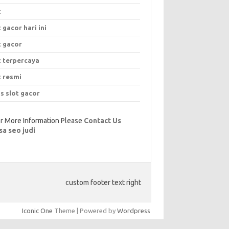
t
t gacor hari ini
t gacor
t terpercaya
t resmi
us slot gacor
r More Information Please
Contact Us
sa seo judi
custom footer text right
Iconic One
Theme | Powered by
Wordpress