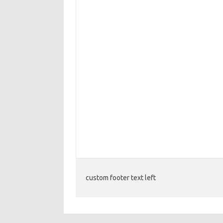
custom footer text left