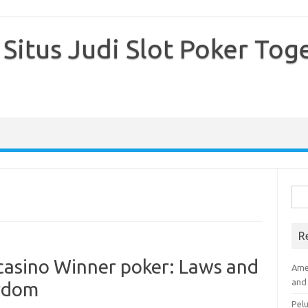
Situs Judi Slot Poker Tog
Sea
for:
R
asino Winner poker: Laws and
Ame
and
erdom
Pel