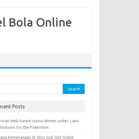
el Bola Online
rch
ecent Posts
rican Web based casino Winner poker: Laws
 features for the Pokerdom
uang Kemenangan di Situs Judi Slot Online