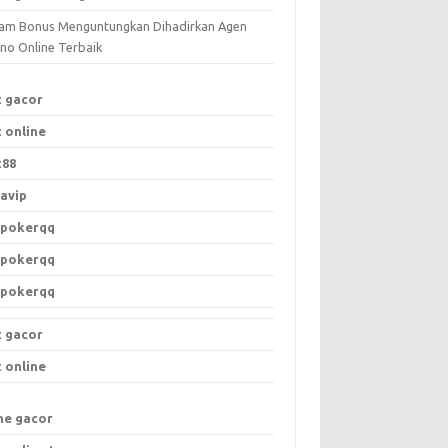
am Bonus Menguntungkan Dihadirkan Agen
ino Online Terbaik
t gacor
t online
t88
avip
bpokerqq
bpokerqq
bpokerqq
t gacor
t online
e gacor