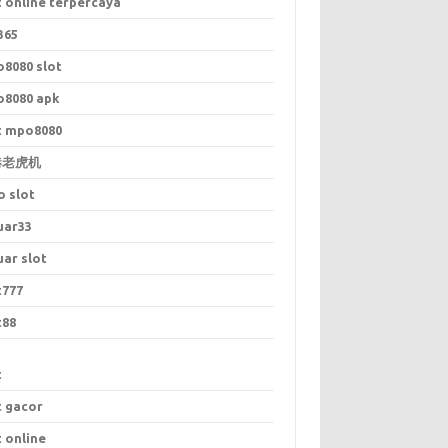
t online terpercaya
365
8080 slot
8080 apk
t mpo8080
港老虎机
o slot
uar33
uar slot
t777
t88
t
t gacor
t online