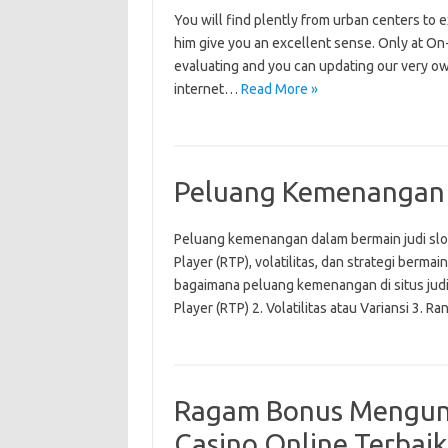
You will find plently from urban centers to 
him give you an excellent sense. Only at On
evaluating and you can updating our very own
internet…
Read More »
Peluang Kemenangan di
Peluang kemenangan dalam bermain judi slot 
Player (RTP), volatilitas, dan strategi berm
bagaimana peluang kemenangan di situs judi 
Player (RTP) 2. Volatilitas atau Variansi 3
Ragam Bonus Mengun
Casino Online Terbaik