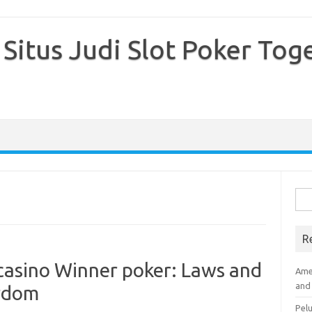
Situs Judi Slot Poker Tog
Sea
for:
R
asino Winner poker: Laws and
Ame
and
erdom
Pel