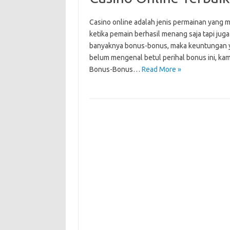
Casino online adalah jenis permainan yang
ketika pemain berhasil menang saja tapi jug
banyaknya bonus-bonus, maka keuntungan y
belum mengenal betul perihal bonus ini, kam
Bonus-Bonus…
Read More »