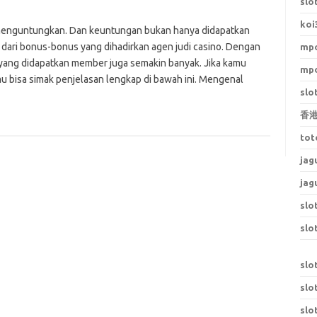
slo
koi
 menguntungkan. Dan keuntungan bukan hanya didapatkan
a dari bonus-bonus yang dihadirkan agen judi casino. Dengan
mpo
ang didapatkan member juga semakin banyak. Jika kamu
mpo
u bisa simak penjelasan lengkap di bawah ini. Mengenal
slo
香
tot
jag
jag
slo
slo
slo
slo
slo