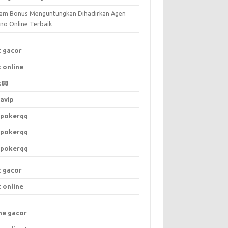
am Bonus Menguntungkan Dihadirkan Agen
ino Online Terbaik
t gacor
t online
t88
avip
bpokerqq
bpokerqq
bpokerqq
t gacor
t online
e gacor