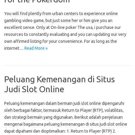
You will find plently from urban centers to experience online
gambling video game, but just some her or him give you an
excellent sense. Only at On-line poker The usa, i purchase our
resources to constantly evaluating and you can updating our very
own affirmed listing for your convenience. For as long as the
internet…
Read More »
Peluang Kemenangan di Situs
Judi Slot Online
Peluang kemenangan dalam bermain judi slot online dipengaruhi
oleh berbagai faktor, termasuk Return to Player (RTP), volatilitas,
dan strategi bermain yang digunakan. Berikut adalah penjelasan
mengenai bagaimana peluang kemenangan di situs judi slot online
dapat dipahami dan dioptimalkan: 1. Return to Player (RTP) 2.