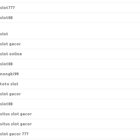
slot777
slot88
slot
slot gacor
slot online
slot88
nongki99
toto slot
slot gacor
slot88
situs slot gacor
situs slot gacor
slot gacor 777