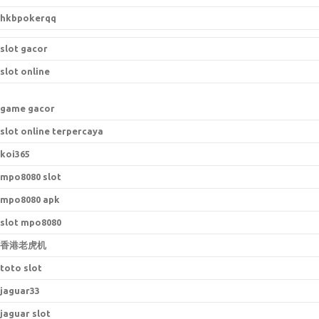
hkbpokerqq
slot gacor
slot online
game gacor
slot online terpercaya
koi365
mpo8080 slot
mpo8080 apk
slot mpo8080
香港老虎机
toto slot
jaguar33
jaguar slot