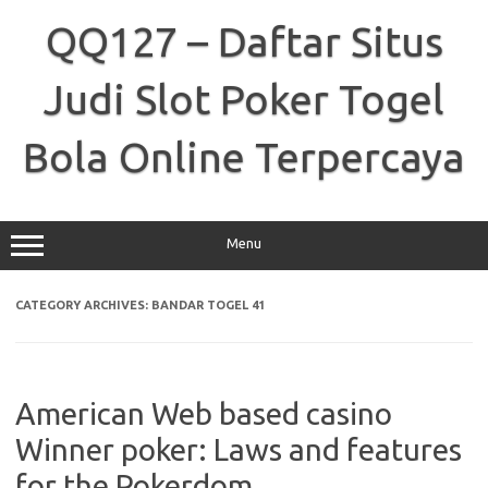
Skip
to
QQ127 – Daftar Situs
content
Judi Slot Poker Togel
Bola Online Terpercaya
Menu
CATEGORY ARCHIVES:
BANDAR TOGEL 41
American Web based casino
Winner poker: Laws and features
for the Pokerdom