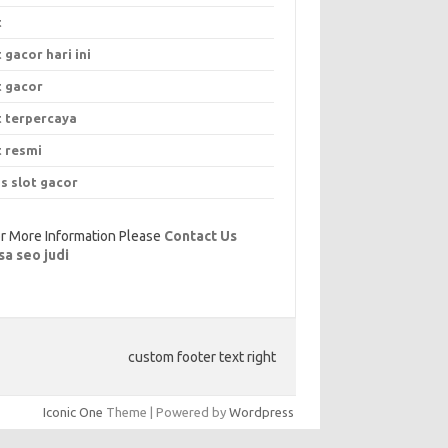
t
t gacor hari ini
t gacor
t terpercaya
t resmi
us slot gacor
r More Information Please
Contact Us
sa seo judi
custom footer text right
Iconic One
Theme | Powered by
Wordpress