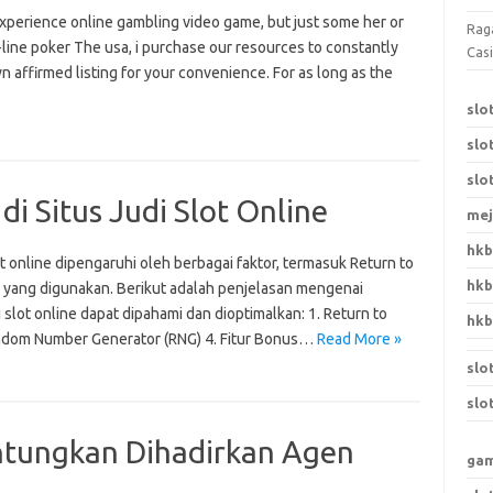
experience online gambling video game, but just some her or
Rag
-line poker The usa, i purchase our resources to constantly
Cas
 affirmed listing for your convenience. For as long as the
slo
slo
slo
 Situs Judi Slot Online
mej
hk
online dipengaruhi oleh berbagai faktor, termasuk Return to
hk
ain yang digunakan. Berikut adalah penjelasan mengenai
slot online dapat dipahami dan dioptimalkan: 1. Return to
hk
. Random Number Generator (RNG) 4. Fitur Bonus…
Read More »
slo
slo
tungkan Dihadirkan Agen
gam