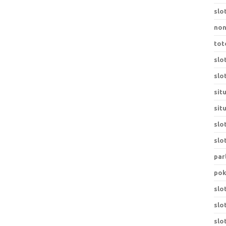
slo
non
tot
slo
slo
sit
sit
slo
slo
par
pok
slo
slo
slo