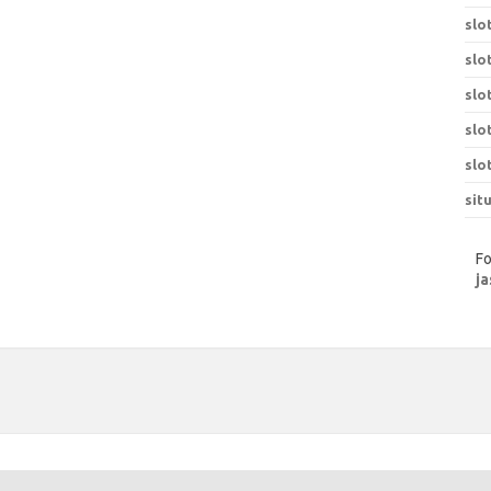
slo
slo
slo
slo
slo
sit
Fo
ja