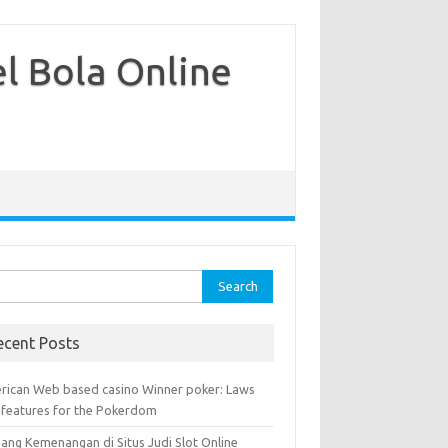
el Bola Online
rch
ecent Posts
rican Web based casino Winner poker: Laws
 features for the Pokerdom
uang Kemenangan di Situs Judi Slot Online