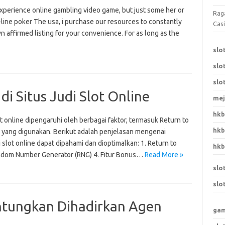
experience online gambling video game, but just some her or
Rag
-line poker The usa, i purchase our resources to constantly
Cas
 affirmed listing for your convenience. For as long as the
slo
slo
slo
 Situs Judi Slot Online
mej
hk
online dipengaruhi oleh berbagai faktor, termasuk Return to
hk
ain yang digunakan. Berikut adalah penjelasan mengenai
slot online dapat dipahami dan dioptimalkan: 1. Return to
hk
. Random Number Generator (RNG) 4. Fitur Bonus…
Read More »
slo
slo
tungkan Dihadirkan Agen
gam