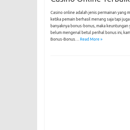
Casino online adalah jenis permainan yang
ketika pemain berhasil menang saja tapi jug
banyaknya bonus-bonus, maka keuntungan y
belum mengenal betul perihal bonus ini, kam
Bonus-Bonus…
Read More »