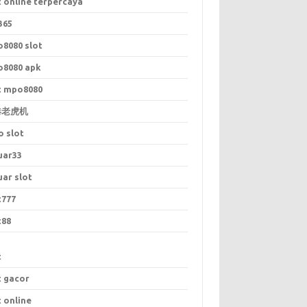
t online terpercaya
365
8080 slot
8080 apk
t mpo8080
港老虎机
o slot
uar33
uar slot
t777
t88
t
t gacor
t online