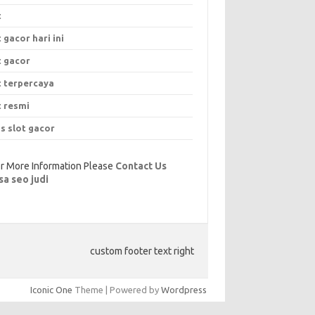
t
t gacor hari ini
t gacor
t terpercaya
t resmi
us slot gacor
r More Information Please
Contact Us
sa seo judi
custom footer text right
Iconic One
Theme | Powered by
Wordpress