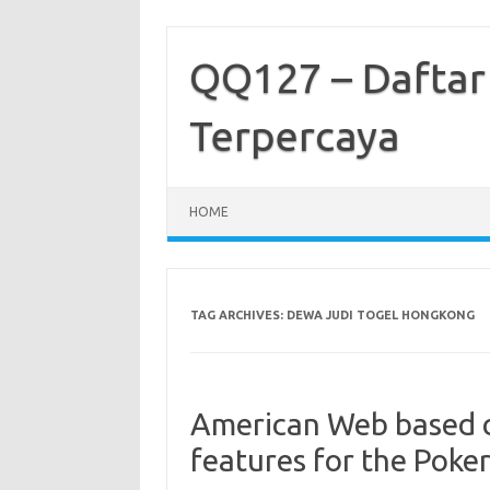
Skip
to
content
QQ127 – Daftar 
Terpercaya
HOME
TAG ARCHIVES:
DEWA JUDI TOGEL HONGKONG
American Web based c
features for the Pok