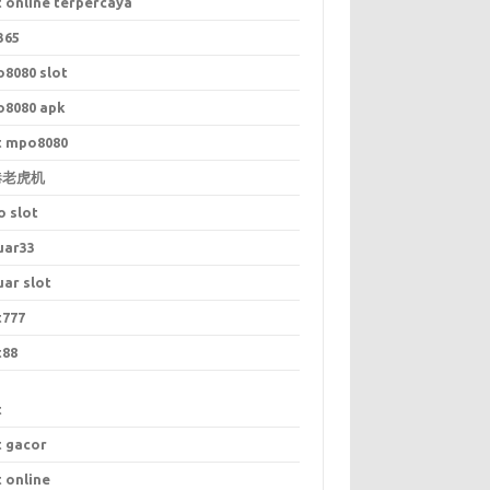
t online terpercaya
365
8080 slot
8080 apk
t mpo8080
港老虎机
o slot
uar33
uar slot
t777
t88
t
t gacor
t online