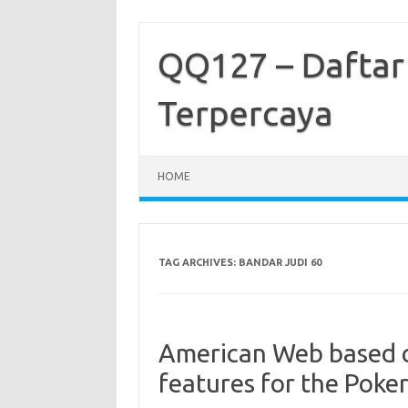
Skip
to
content
QQ127 – Daftar 
Terpercaya
HOME
TAG ARCHIVES:
BANDAR JUDI 60
American Web based c
features for the Pok