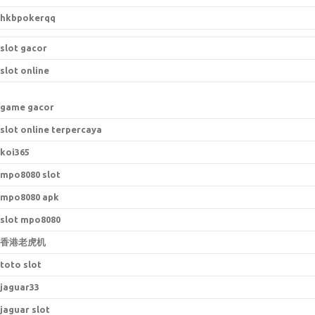
hkbpokerqq
slot gacor
slot online
game gacor
slot online terpercaya
koi365
mpo8080 slot
mpo8080 apk
slot mpo8080
香港老虎机
toto slot
jaguar33
jaguar slot