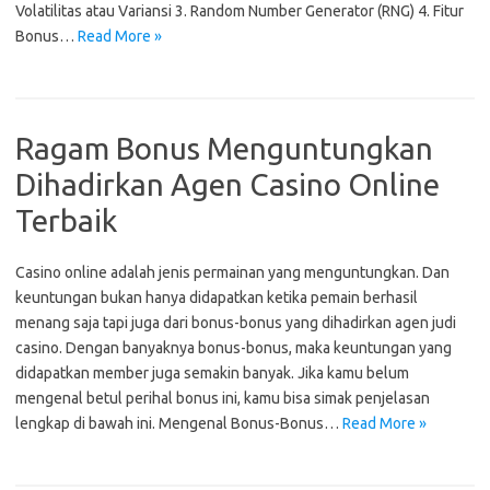
Volatilitas atau Variansi 3. Random Number Generator (RNG) 4. Fitur
Bonus…
Read More »
Ragam Bonus Menguntungkan
Dihadirkan Agen Casino Online
Terbaik
Casino online adalah jenis permainan yang menguntungkan. Dan
keuntungan bukan hanya didapatkan ketika pemain berhasil
menang saja tapi juga dari bonus-bonus yang dihadirkan agen judi
casino. Dengan banyaknya bonus-bonus, maka keuntungan yang
didapatkan member juga semakin banyak. Jika kamu belum
mengenal betul perihal bonus ini, kamu bisa simak penjelasan
lengkap di bawah ini. Mengenal Bonus-Bonus…
Read More »