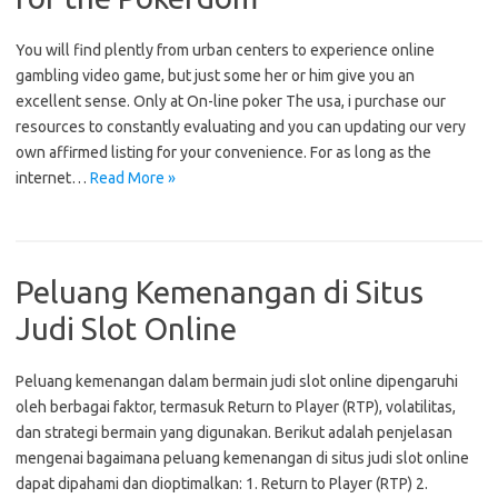
You will find plently from urban centers to experience online
gambling video game, but just some her or him give you an
excellent sense. Only at On-line poker The usa, i purchase our
resources to constantly evaluating and you can updating our very
own affirmed listing for your convenience. For as long as the
internet…
Read More »
Peluang Kemenangan di Situs
Judi Slot Online
Peluang kemenangan dalam bermain judi slot online dipengaruhi
oleh berbagai faktor, termasuk Return to Player (RTP), volatilitas,
dan strategi bermain yang digunakan. Berikut adalah penjelasan
mengenai bagaimana peluang kemenangan di situs judi slot online
dapat dipahami dan dioptimalkan: 1. Return to Player (RTP) 2.