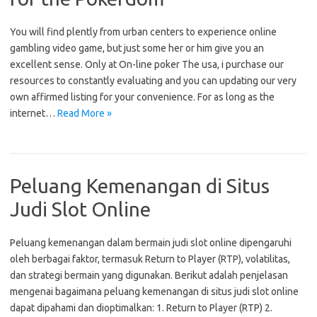
You will find plently from urban centers to experience online
gambling video game, but just some her or him give you an
excellent sense. Only at On-line poker The usa, i purchase our
resources to constantly evaluating and you can updating our very
own affirmed listing for your convenience. For as long as the
internet…
Read More »
Peluang Kemenangan di Situs
Judi Slot Online
Peluang kemenangan dalam bermain judi slot online dipengaruhi
oleh berbagai faktor, termasuk Return to Player (RTP), volatilitas,
dan strategi bermain yang digunakan. Berikut adalah penjelasan
mengenai bagaimana peluang kemenangan di situs judi slot online
dapat dipahami dan dioptimalkan: 1. Return to Player (RTP) 2.